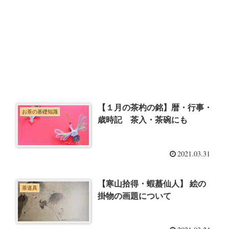
【１月の茶杓の銘】暦・行事・
お茶の基礎知識
歳時記 茶入・茶碗にも
2021.03.31
【寒山拾得・蝦蟇仙人】 絵の
茶道具
掛物の画題について