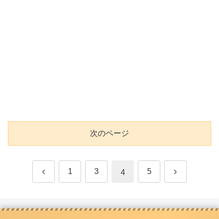
次のページ
前
次
1
3
5
4
へ
へ