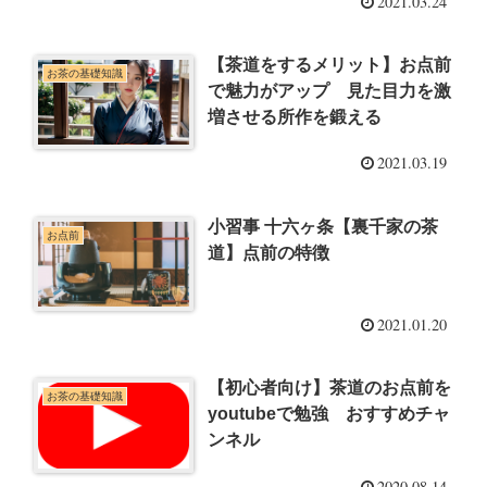
2021.03.24
【茶道をするメリット】お点前
お茶の基礎知識
で魅力がアップ 見た目力を激
増させる所作を鍛える
2021.03.19
小習事 十六ヶ条【裏千家の茶
お点前
道】点前の特徴
2021.01.20
【初心者向け】茶道のお点前を
お茶の基礎知識
youtubeで勉強 おすすめチャ
ンネル
2020.08.14