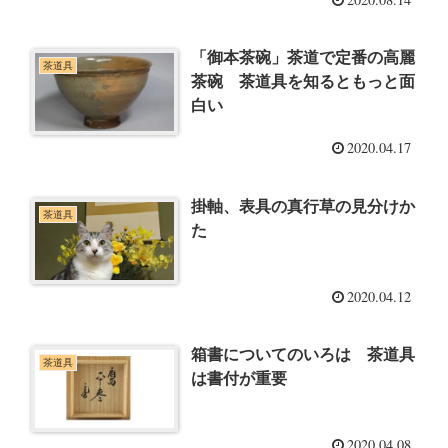
「御本茶碗」茶道で定番の高麗
茶道具
茶碗 茶道具を知るともっと面
白い
2020.04.17
掛軸、表具の真行草の見分けか
茶道具
た
2020.04.12
箱書についてのいろは 茶道具
茶道具
は書付が重要
2020.04.08