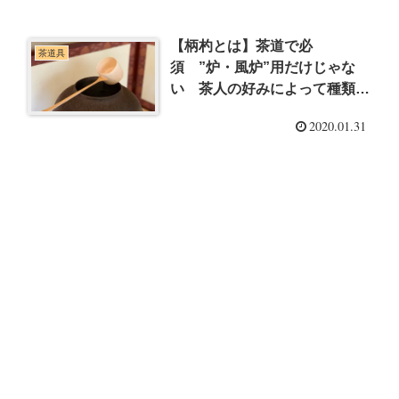
【柄杓とは】茶道で必
茶道具
須 ”炉・風炉”用だけじゃな
い 茶人の好みによって種類は
様々
2020.01.31