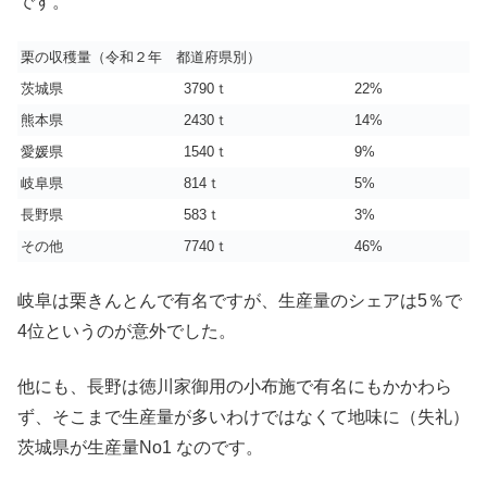
です。
栗の収穫量（令和２年 都道府県別）
茨城県
3790ｔ
22%
熊本県
2430ｔ
14%
愛媛県
1540ｔ
9%
岐阜県
814ｔ
5%
長野県
583ｔ
3%
その他
7740ｔ
46%
岐阜は栗きんとんで有名ですが、生産量のシェアは5％で
4位というのが意外でした。
他にも、長野は徳川家御用の小布施で有名にもかかわら
ず、そこまで生産量が多いわけではなくて地味に（失礼）
茨城県が生産量No1 なのです。