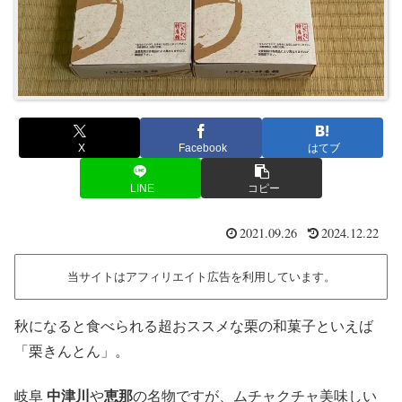
X
Facebook
はてブ
LINE
コピー
2021.09.26
2024.12.22
当サイトはアフィリエイト広告を利用しています。
秋になると食べられる超おススメな栗の和菓子といえば
「栗きんとん」。
岐阜
中津川
や
恵那
の名物ですが、ムチャクチャ美味しい